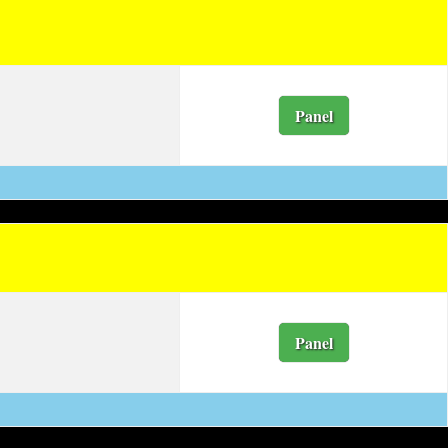
Panel
Panel