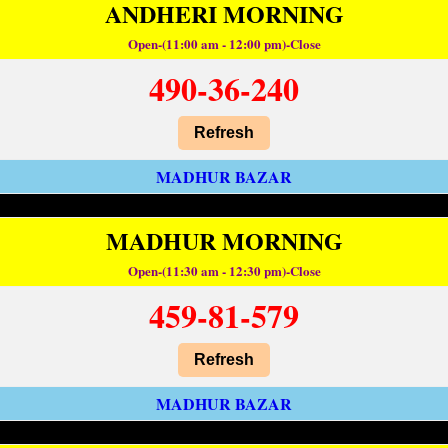
ANDHERI MORNING
Open-(11:00 am - 12:00 pm)-Close
490-36-240
Refresh
MADHUR BAZAR
MADHUR MORNING
Open-(11:30 am - 12:30 pm)-Close
459-81-579
Refresh
MADHUR BAZAR