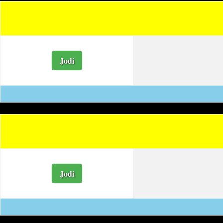
Jodi
Jodi