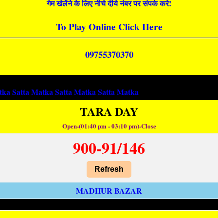
गेम खेलेंने के लिए नीचे दीये नंबर पर संपर्क करे!
To Play Online Click Here
09755370370
a Matka
Satta Matka
Satta Matka
TARA DAY
Open-(01:40 pm - 03:10 pm)-Close
900-91/146
Refresh
MADHUR BAZAR