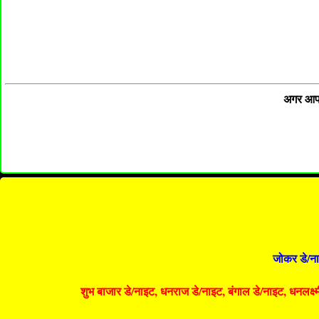
अगर आप 
जोकर डे/ना
शुभ बाजार डे/नाइट, धनराज डे/नाइट, बंगाल डे/नाइट, धनलक्ष्मी 