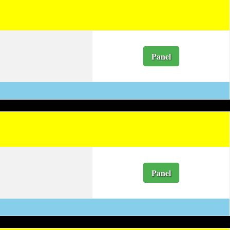
Panel
Panel