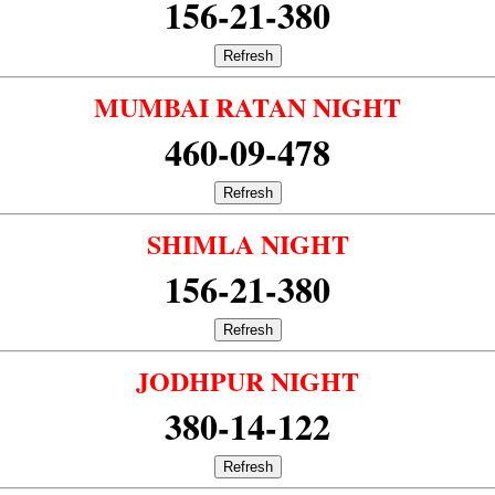
156-21-380
Refresh
MUMBAI RATAN NIGHT
460-09-478
Refresh
SHIMLA NIGHT
156-21-380
Refresh
JODHPUR NIGHT
380-14-122
Refresh