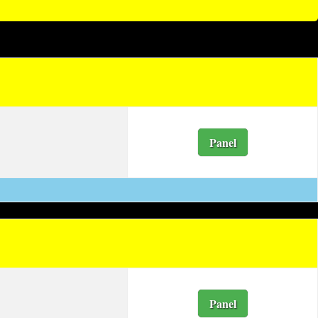
Panel
Panel