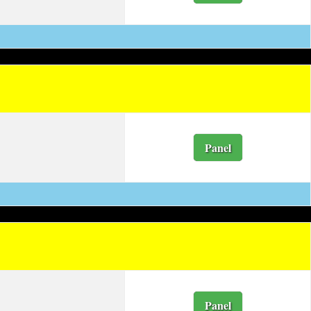
Panel
Panel