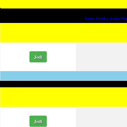
Satta Matka
Satta Matka
Satt
Jodi
Jodi