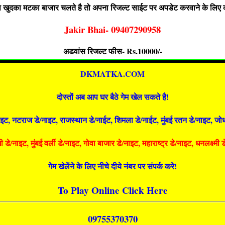
खुदका मटका बाजार चलते है तो अपना रिजल्ट साईट पर अपडेट करवाने के लिए 
Jakir Bhai- 09407290958
अडवांस रिजल्ट फीस- Rs.10000/-
DKMATKA.COM
दोस्तों अब आप घर बैठे गेम खेल सकते है!
इट, नटराज डे/नाइट, राजस्थान डे/नाईट, शिमला डे/नाईट, मुंबई रतन डे/नाइट, जोध
डे/नाइट, मुंबई वर्ली डे/नाइट, गोवा बाजार डे/नाइट, महाराष्ट्र डे/नाइट, धनलक्ष्मी
गेम खेलेंने के लिए नीचे दीये नंबर पर संपर्क करे!
To Play Online Click Here
09755370370