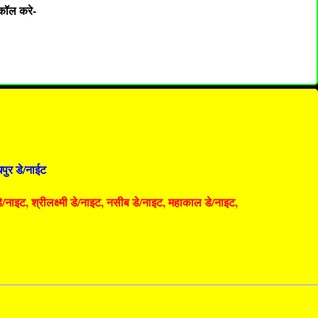
कॉल करे-
पुर डे/नाईट
 डे/नाइट, श्रीलक्ष्मी डे/नाइट, नसीब डे/नाइट, महाकाल डे/नाइट,