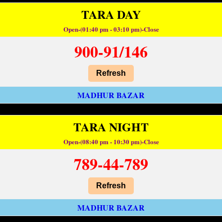
TARA DAY
Open-(01:40 pm - 03:10 pm)-Close
900-91/146
Refresh
MADHUR BAZAR
TARA NIGHT
Open-(08:40 pm - 10:30 pm)-Close
789-44-789
Refresh
MADHUR BAZAR