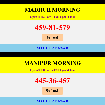
MADHUR MORNING
Open-(11:30 am - 12:30 pm)-Close
459-81-579
Refresh
MADHUR BAZAR
MANIPUR MORNING
Open-(11:00 am - 12:00 pm)-Close
445-36-457
Refresh
MADHUR BAZAR