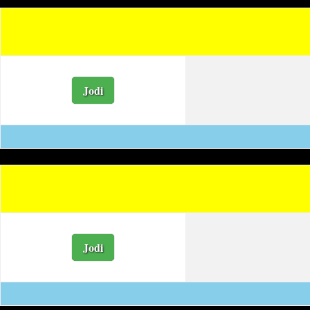
Jodi
Jodi