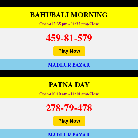
BAHUBALI MORNING
Open-(12:35 pm - 01:35 pm)-Close
459-81-579
Play Now
MADHUR BAZAR
PATNA DAY
Open-(10:10 am - 11:10 am)-Close
278-79-478
Play Now
MADHUR BAZAR