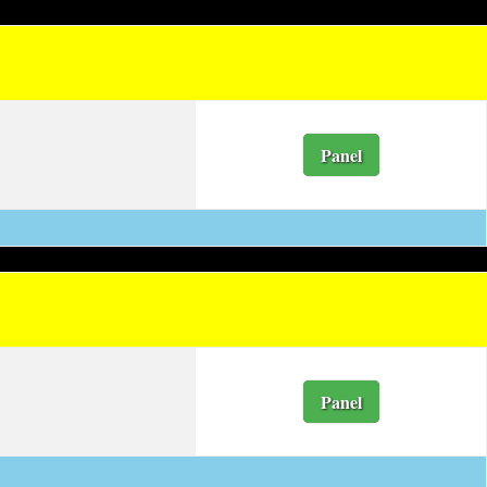
Panel
Panel