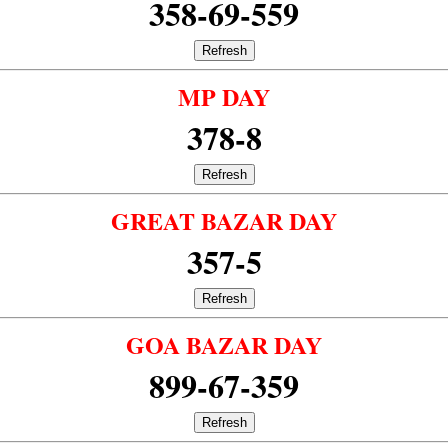
358-69-559
Refresh
MP DAY
378-8
Refresh
GREAT BAZAR DAY
357-5
Refresh
GOA BAZAR DAY
899-67-359
Refresh