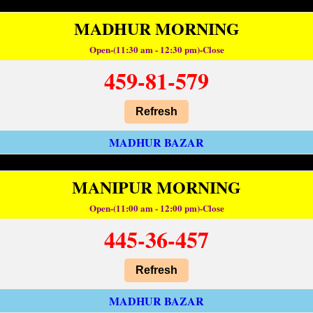
MADHUR MORNING
Open-(11:30 am - 12:30 pm)-Close
459-81-579
Refresh
MADHUR BAZAR
MANIPUR MORNING
Open-(11:00 am - 12:00 pm)-Close
445-36-457
Refresh
MADHUR BAZAR