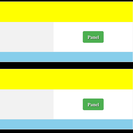
Panel
Panel