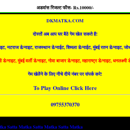
अडवांस रिजल्ट फीस- Rs.10000/-
DKMATKA.COM
दोस्तों अब आप घर बैठे गेम खेल सकते है!
इट, नटराज डे/नाइट, राजस्थान डे/नाईट, शिमला डे/नाईट, मुंबई रतन डे/नाइट, जोध
डे/नाइट, मुंबई वर्ली डे/नाइट, गोवा बाजार डे/नाइट, महाराष्ट्र डे/नाइट, धनलक्ष्मी
गेम खेलेंने के लिए नीचे दीये नंबर पर संपर्क करे!
To Play Online Click Here
09755370370
a Matka
Satta Matka
Satta Matka