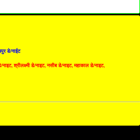
पुर डे/नाईट
 डे/नाइट, श्रीलक्ष्मी डे/नाइट, नसीब डे/नाइट, महाकाल डे/नाइट,