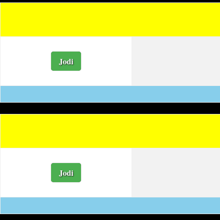
Jodi
Jodi