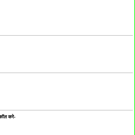
कॉल करे-