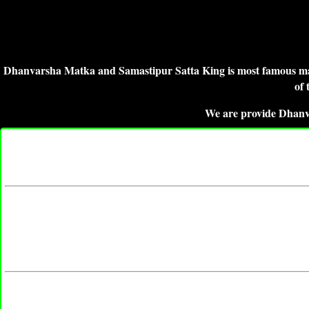
Dhanvarsha Matka and Samastipur Satta King is most famous mat
of
We are provide Dhanvarsha Mat