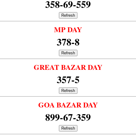
358-69-559
Refresh
MP DAY
378-8
Refresh
GREAT BAZAR DAY
357-5
Refresh
GOA BAZAR DAY
899-67-359
Refresh