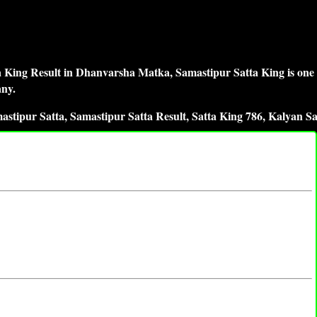
 King Result in Dhanvarsha Matka, Samastipur Satta King is one
ny.
tta, Samastipur Satta Result, Satta King 786, Kalyan Satta King