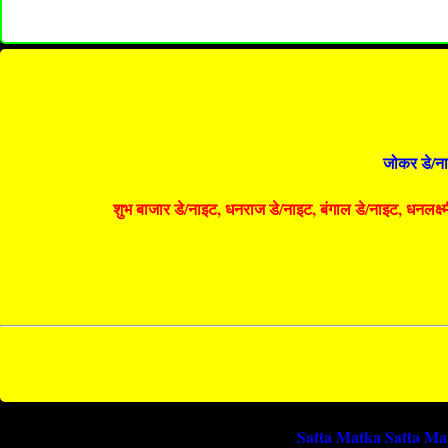
जोकर डे/ना
शुभ बाजार डे/नाइट, धनराज डे/नाइट, बंगाल डे/नाइट, धनलक्ष्मी 
Satta Matka
Satta Matka
Satt